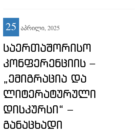
25
აპრილი,
2025
ᲡᲐᲔᲠᲗᲐᲨᲝᲠᲘᲡᲝ
ᲙᲝᲜᲤᲔᲠᲔᲜᲪᲘᲘᲡ –
„ᲔᲛᲘᲒᲠᲐᲪᲘᲐ ᲓᲐ
ᲚᲘᲢᲔᲠᲐᲢᲣᲠᲣᲚᲘ
ᲓᲘᲡᲙᲣᲠᲡᲘ“ –
ᲒᲐᲜᲐᲪᲮᲐᲓᲘ