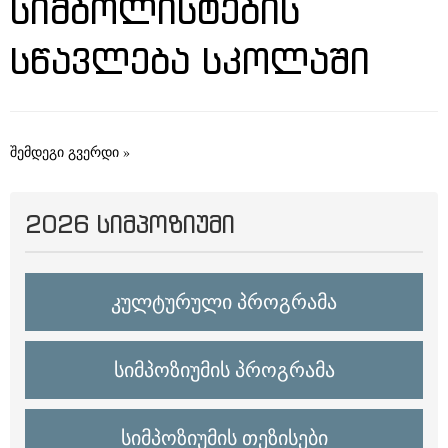
ᲡᲘᲛᲑᲝᲚᲘᲡᲢᲔᲑᲘᲡ
ᲡᲬᲐᲕᲚᲔᲑᲐ ᲡᲙᲝᲚᲐᲨᲘ
შემდეგი გვერდი »
2026 ᲡᲘᲛᲞᲝᲖᲘᲣᲛᲘ
კულტურული პროგრამა
სიმპოზიუმის პროგრამა
სიმპოზიუმის თეზისები