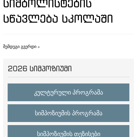
ᲡᲘᲛᲑᲝᲚᲘᲡᲢᲔᲑᲘᲡ
ᲡᲬᲐᲕᲚᲔᲑᲐ ᲡᲙᲝᲚᲐᲨᲘ
შემდეგი გვერდი »
2026 ᲡᲘᲛᲞᲝᲖᲘᲣᲛᲘ
კულტურული პროგრამა
სიმპოზიუმის პროგრამა
სიმპოზიუმის თეზისები