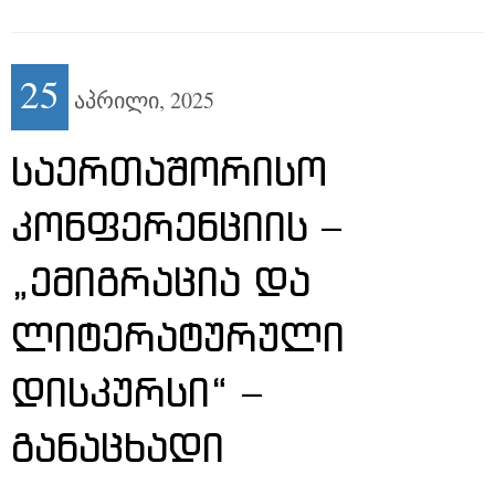
25
აპრილი,
2025
ᲡᲐᲔᲠᲗᲐᲨᲝᲠᲘᲡᲝ
ᲙᲝᲜᲤᲔᲠᲔᲜᲪᲘᲘᲡ –
„ᲔᲛᲘᲒᲠᲐᲪᲘᲐ ᲓᲐ
ᲚᲘᲢᲔᲠᲐᲢᲣᲠᲣᲚᲘ
ᲓᲘᲡᲙᲣᲠᲡᲘ“ –
ᲒᲐᲜᲐᲪᲮᲐᲓᲘ