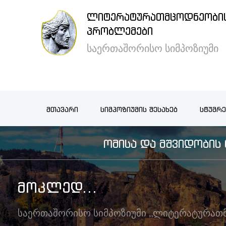
ᲚᲘᲢᲔᲠᲐᲢᲣᲠᲐᲗᲛᲪᲝᲓᲜᲔᲝᲑᲘᲡ
×
ᲞᲠᲝᲑᲚᲔᲛᲔᲑᲘ
საერთაშორისო სიმპოზიუმი
მთავარი
სიმპოზიუმის
ᲛᲗᲐᲕᲐᲠᲘ
ᲡᲘᲛᲞᲝᲖᲘᲣᲛᲘᲡ ᲨᲔᲡᲐᲮᲔᲑ
ᲡᲢᲣᲛᲠᲔ
შესახებ
ᲝᲛᲘᲡᲐ ᲓᲐ ᲛᲨᲕᲘᲓᲝᲑᲘ
სტუმრების
განთავსება
ᲛᲝᲙᲚᲔᲓ...
არქივი
საერთაშორისო სიმპოზიუმი „ლიტერატურათ