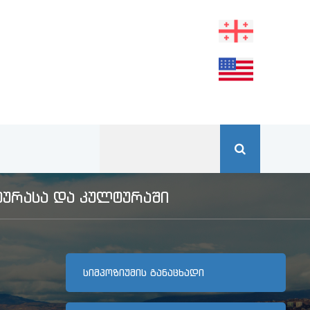
ᲣᲠᲐᲡᲐ ᲓᲐ ᲙᲣᲚᲢᲣᲠᲐᲨᲘ
ᲡᲘᲛᲞᲝᲖᲘᲣᲛᲘᲡ ᲒᲐᲜᲐᲪᲮᲐᲓᲘ