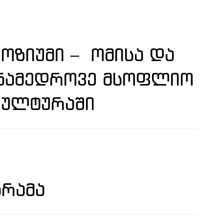
ᲝᲖᲘᲣᲛᲘ – ᲝᲛᲘᲡᲐ ᲓᲐ
ᲐᲜᲐᲛᲔᲓᲠᲝᲕᲔ ᲛᲡᲝᲤᲚᲘᲝ
ᲙᲣᲚᲢᲣᲠᲐᲨᲘ
ᲒᲠᲐᲛᲐ