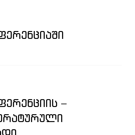
ᲤᲔᲠᲔᲜᲪᲘᲐᲨᲘ
ᲔᲠᲔᲜᲪᲘᲘᲡ –
ᲢᲔᲠᲐᲢᲣᲠᲣᲚᲘ
ᲐᲓᲘ