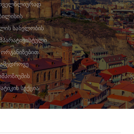
 ყოველწლიურად
თბილისის
ელის სახელობის
ომპარატივისტული
 ორგანიზებით.
ანამედროვე
მპოზიუმის
ატიკის სექცია