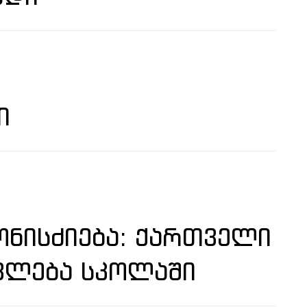
Ი
ᲜᲘᲡᲫᲘᲔᲑᲐ: ᲥᲐᲠᲗᲕᲔᲚᲘ
ᲕᲚᲔᲑᲐ ᲡᲙᲝᲚᲐᲨᲘ