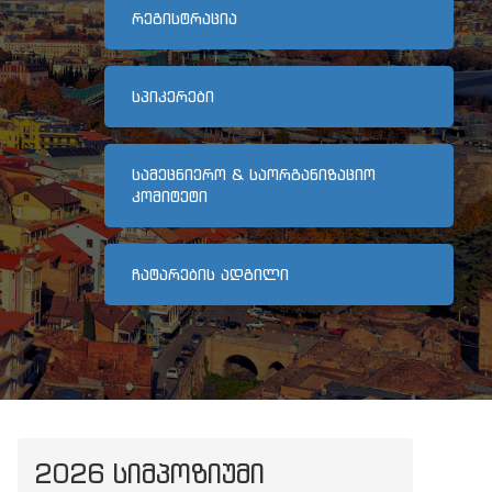
ᲠᲔᲒᲘᲡᲢᲠᲐᲪᲘᲐ
ᲡᲞᲘᲙᲔᲠᲔᲑᲘ
ᲡᲐᲛᲔᲪᲜᲘᲔᲠᲝ & ᲡᲐᲝᲠᲒᲐᲜᲘᲖᲐᲪᲘᲝ
ᲙᲝᲛᲘᲢᲔᲢᲘ
ᲩᲐᲢᲐᲠᲔᲑᲘᲡ ᲐᲓᲒᲘᲚᲘ
2026 ᲡᲘᲛᲞᲝᲖᲘᲣᲛᲘ