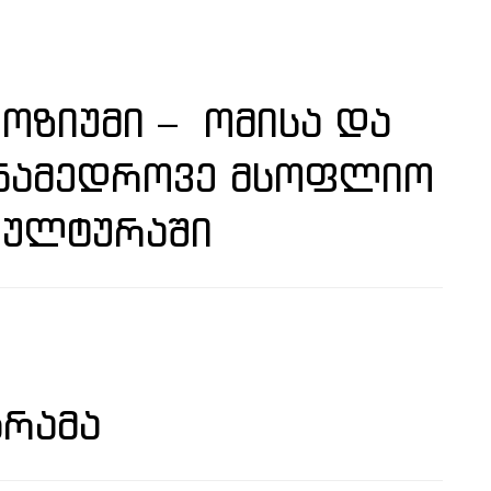
ᲝᲖᲘᲣᲛᲘ – ᲝᲛᲘᲡᲐ ᲓᲐ
ᲐᲜᲐᲛᲔᲓᲠᲝᲕᲔ ᲛᲡᲝᲤᲚᲘᲝ
ᲙᲣᲚᲢᲣᲠᲐᲨᲘ
ᲒᲠᲐᲛᲐ