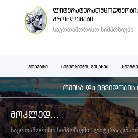
ᲚᲘᲢᲔᲠᲐᲢᲣᲠᲐᲗᲛᲪᲝᲓᲜᲔᲝᲑᲘᲡ
×
ᲞᲠᲝᲑᲚᲔᲛᲔᲑᲘ
საერთაშორისო სიმპოზიუმი
მთავარი
სიმპოზიუმის
ᲛᲗᲐᲕᲐᲠᲘ
ᲡᲘᲛᲞᲝᲖᲘᲣᲛᲘᲡ ᲨᲔᲡᲐᲮᲔᲑ
ᲡᲢᲣᲛᲠᲔ
შესახებ
ᲝᲛᲘᲡᲐ ᲓᲐ ᲛᲨᲕᲘᲓᲝᲑᲘ
სტუმრების
განთავსება
ᲛᲝᲙᲚᲔᲓ...
არქივი
საერთაშორისო სიმპოზიუმი „ლიტერატურათ