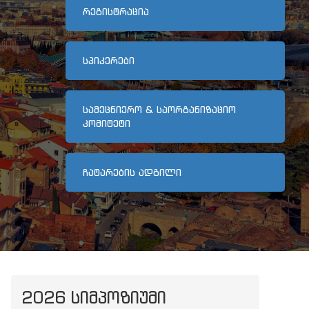
ᲠᲔᲒᲘᲡᲢᲠᲐᲪᲘᲐ
ᲡᲞᲘᲙᲔᲠᲔᲑᲘ
ᲡᲐᲛᲔᲪᲜᲘᲔᲠᲝ & ᲡᲐᲝᲠᲒᲐᲜᲘᲖᲐᲪᲘᲝ
ᲙᲝᲛᲘᲢᲔᲢᲘ
ᲩᲐᲢᲐᲠᲔᲑᲘᲡ ᲐᲓᲒᲘᲚᲘ
2026 ᲡᲘᲛᲞᲝᲖᲘᲣᲛᲘ