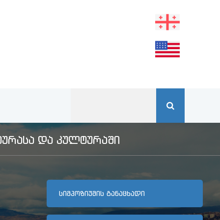
ᲣᲠᲐᲡᲐ ᲓᲐ ᲙᲣᲚᲢᲣᲠᲐᲨᲘ
ᲡᲘᲛᲞᲝᲖᲘᲣᲛᲘᲡ ᲒᲐᲜᲐᲪᲮᲐᲓᲘ