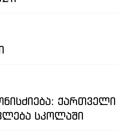
Ი
ᲜᲘᲡᲫᲘᲔᲑᲐ: ᲥᲐᲠᲗᲕᲔᲚᲘ
ᲕᲚᲔᲑᲐ ᲡᲙᲝᲚᲐᲨᲘ