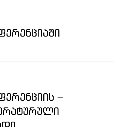
ᲤᲔᲠᲔᲜᲪᲘᲐᲨᲘ
ᲔᲠᲔᲜᲪᲘᲘᲡ –
ᲢᲔᲠᲐᲢᲣᲠᲣᲚᲘ
ᲐᲓᲘ