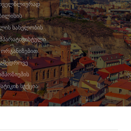
 ყოველწლიურად
თბილისის
ელის სახელობის
ომპარატივისტული
 ორგანიზებით.
ანამედროვე
მპოზიუმის
ატიკის სექცია