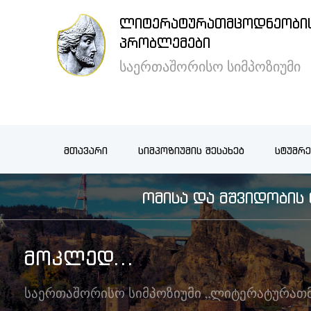
ᲚᲘᲢᲔᲠᲐᲢᲣᲠᲐᲗᲛᲪᲝᲓᲜᲔᲝᲑᲘᲡ
×
ᲞᲠᲝᲑᲚᲔᲛᲔᲑᲘ
საერთაშორისო სიმპოზიუმი
მთავარი
სიმპოზიუმის
ᲛᲗᲐᲕᲐᲠᲘ
ᲡᲘᲛᲞᲝᲖᲘᲣᲛᲘᲡ ᲨᲔᲡᲐᲮᲔᲑ
ᲡᲢᲣᲛᲠᲔ
შესახებ
ᲝᲛᲘᲡᲐ ᲓᲐ ᲛᲨᲕᲘᲓᲝᲑᲘ
სტუმრების
განთავსება
ᲛᲝᲙᲚᲔᲓ...
არქივი
საერთაშორისო სიმპოზიუმი „ლიტერატურათ