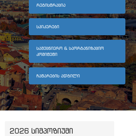
ᲠᲔᲒᲘᲡᲢᲠᲐᲪᲘᲐ
ᲡᲞᲘᲙᲔᲠᲔᲑᲘ
ᲡᲐᲛᲔᲪᲜᲘᲔᲠᲝ & ᲡᲐᲝᲠᲒᲐᲜᲘᲖᲐᲪᲘᲝ
ᲙᲝᲛᲘᲢᲔᲢᲘ
ᲩᲐᲢᲐᲠᲔᲑᲘᲡ ᲐᲓᲒᲘᲚᲘ
2026 ᲡᲘᲛᲞᲝᲖᲘᲣᲛᲘ