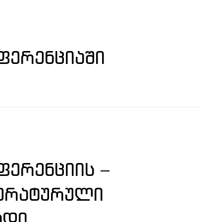
ᲤᲔᲠᲔᲜᲪᲘᲐᲨᲘ
ᲔᲠᲔᲜᲪᲘᲘᲡ –
ᲢᲔᲠᲐᲢᲣᲠᲣᲚᲘ
ᲐᲓᲘ