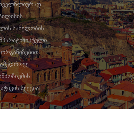
 ყოველწლიურად
თბილისის
ელის სახელობის
ომპარატივისტული
 ორგანიზებით.
ანამედროვე
მპოზიუმის
ატიკის სექცია