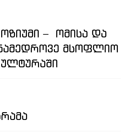
ᲝᲖᲘᲣᲛᲘ – ᲝᲛᲘᲡᲐ ᲓᲐ
ᲐᲜᲐᲛᲔᲓᲠᲝᲕᲔ ᲛᲡᲝᲤᲚᲘᲝ
ᲙᲣᲚᲢᲣᲠᲐᲨᲘ
ᲒᲠᲐᲛᲐ