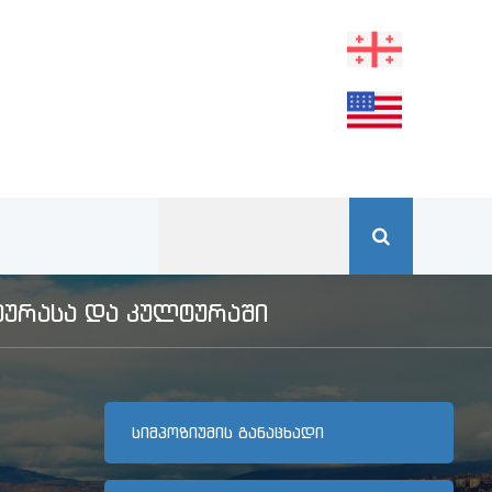
ᲣᲠᲐᲡᲐ ᲓᲐ ᲙᲣᲚᲢᲣᲠᲐᲨᲘ
ᲡᲘᲛᲞᲝᲖᲘᲣᲛᲘᲡ ᲒᲐᲜᲐᲪᲮᲐᲓᲘ