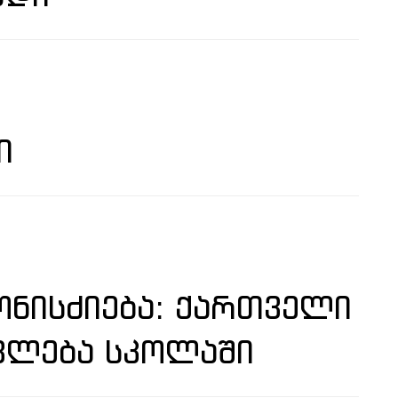
Ი
ᲜᲘᲡᲫᲘᲔᲑᲐ: ᲥᲐᲠᲗᲕᲔᲚᲘ
ᲕᲚᲔᲑᲐ ᲡᲙᲝᲚᲐᲨᲘ