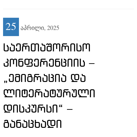
25
აპრილი,
2025
ᲡᲐᲔᲠᲗᲐᲨᲝᲠᲘᲡᲝ
ᲙᲝᲜᲤᲔᲠᲔᲜᲪᲘᲘᲡ –
„ᲔᲛᲘᲒᲠᲐᲪᲘᲐ ᲓᲐ
ᲚᲘᲢᲔᲠᲐᲢᲣᲠᲣᲚᲘ
ᲓᲘᲡᲙᲣᲠᲡᲘ“ –
ᲒᲐᲜᲐᲪᲮᲐᲓᲘ