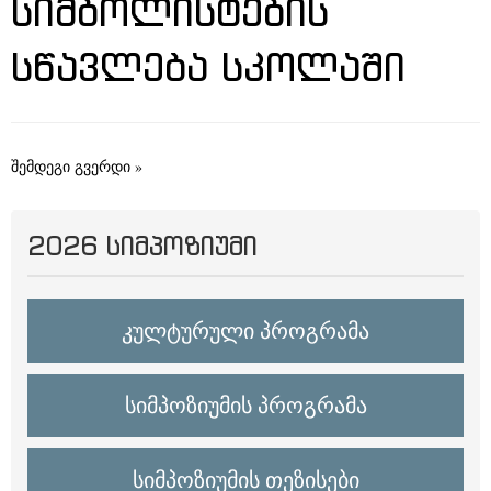
ᲡᲘᲛᲑᲝᲚᲘᲡᲢᲔᲑᲘᲡ
ᲡᲬᲐᲕᲚᲔᲑᲐ ᲡᲙᲝᲚᲐᲨᲘ
შემდეგი გვერდი »
2026 ᲡᲘᲛᲞᲝᲖᲘᲣᲛᲘ
კულტურული პროგრამა
სიმპოზიუმის პროგრამა
სიმპოზიუმის თეზისები