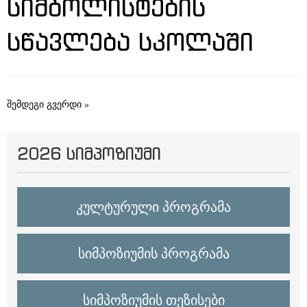
ᲡᲘᲛᲑᲝᲚᲘᲡᲢᲔᲑᲘᲡ
ᲡᲬᲐᲕᲚᲔᲑᲐ ᲡᲙᲝᲚᲐᲨᲘ
შემდეგი გვერდი »
2026 ᲡᲘᲛᲞᲝᲖᲘᲣᲛᲘ
კულტურული პროგრამა
სიმპოზიუმის პროგრამა
სიმპოზიუმის თეზისები