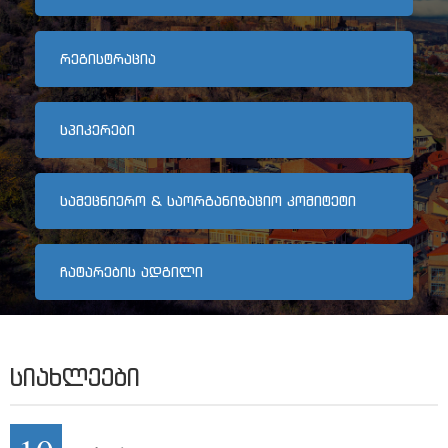
არქივი
ᲠᲔᲒᲘᲡᲢᲠᲐᲪᲘᲐ
კონტაქტი
ᲡᲞᲘᲙᲔᲠᲔᲑᲘ
ᲡᲐᲛᲔᲪᲜᲘᲔᲠᲝ & ᲡᲐᲝᲠᲒᲐᲜᲘᲖᲐᲪᲘᲝ ᲙᲝᲛᲘᲢᲔᲢᲘ
ᲩᲐᲢᲐᲠᲔᲑᲘᲡ ᲐᲓᲒᲘᲚᲘ
ᲡᲘᲐᲮᲚᲔᲔᲑᲘ