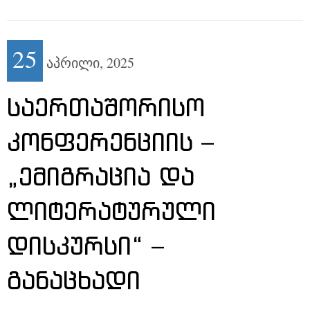
25
აპრილი,
2025
ᲡᲐᲔᲠᲗᲐᲨᲝᲠᲘᲡᲝ
ᲙᲝᲜᲤᲔᲠᲔᲜᲪᲘᲘᲡ –
„ᲔᲛᲘᲒᲠᲐᲪᲘᲐ ᲓᲐ
ᲚᲘᲢᲔᲠᲐᲢᲣᲠᲣᲚᲘ
ᲓᲘᲡᲙᲣᲠᲡᲘ“ –
ᲒᲐᲜᲐᲪᲮᲐᲓᲘ