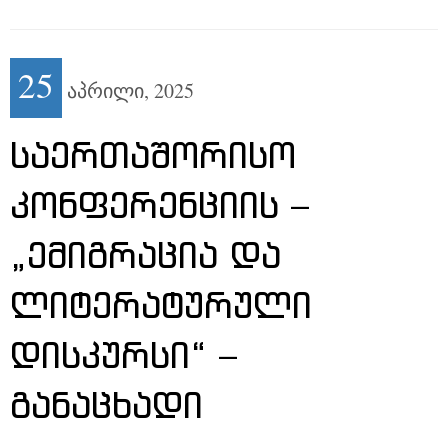
25
აპრილი,
2025
ᲡᲐᲔᲠᲗᲐᲨᲝᲠᲘᲡᲝ
ᲙᲝᲜᲤᲔᲠᲔᲜᲪᲘᲘᲡ –
„ᲔᲛᲘᲒᲠᲐᲪᲘᲐ ᲓᲐ
ᲚᲘᲢᲔᲠᲐᲢᲣᲠᲣᲚᲘ
ᲓᲘᲡᲙᲣᲠᲡᲘ“ –
ᲒᲐᲜᲐᲪᲮᲐᲓᲘ