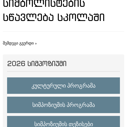
ᲡᲘᲛᲑᲝᲚᲘᲡᲢᲔᲑᲘᲡ
ᲡᲬᲐᲕᲚᲔᲑᲐ ᲡᲙᲝᲚᲐᲨᲘ
შემდეგი გვერდი »
2026 ᲡᲘᲛᲞᲝᲖᲘᲣᲛᲘ
კულტურული პროგრამა
სიმპოზიუმის პროგრამა
სიმპოზიუმის თეზისები