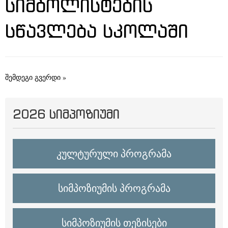
ᲡᲘᲛᲑᲝᲚᲘᲡᲢᲔᲑᲘᲡ
ᲡᲬᲐᲕᲚᲔᲑᲐ ᲡᲙᲝᲚᲐᲨᲘ
შემდეგი გვერდი »
2026 ᲡᲘᲛᲞᲝᲖᲘᲣᲛᲘ
კულტურული პროგრამა
სიმპოზიუმის პროგრამა
სიმპოზიუმის თეზისები