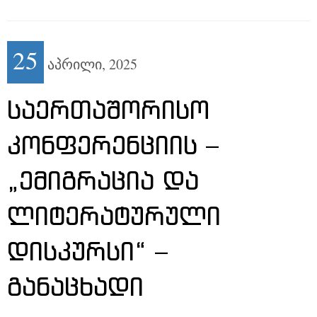
25
აპრილი,
2025
ᲡᲐᲔᲠᲗᲐᲨᲝᲠᲘᲡᲝ
ᲙᲝᲜᲤᲔᲠᲔᲜᲪᲘᲘᲡ –
„ᲔᲛᲘᲒᲠᲐᲪᲘᲐ ᲓᲐ
ᲚᲘᲢᲔᲠᲐᲢᲣᲠᲣᲚᲘ
ᲓᲘᲡᲙᲣᲠᲡᲘ“ –
ᲒᲐᲜᲐᲪᲮᲐᲓᲘ