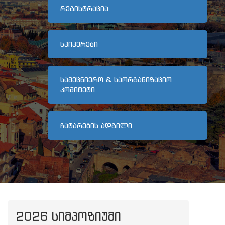
ᲠᲔᲒᲘᲡᲢᲠᲐᲪᲘᲐ
ᲡᲞᲘᲙᲔᲠᲔᲑᲘ
ᲡᲐᲛᲔᲪᲜᲘᲔᲠᲝ & ᲡᲐᲝᲠᲒᲐᲜᲘᲖᲐᲪᲘᲝ
ᲙᲝᲛᲘᲢᲔᲢᲘ
ᲩᲐᲢᲐᲠᲔᲑᲘᲡ ᲐᲓᲒᲘᲚᲘ
2026 ᲡᲘᲛᲞᲝᲖᲘᲣᲛᲘ