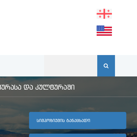
ᲣᲠᲐᲡᲐ ᲓᲐ ᲙᲣᲚᲢᲣᲠᲐᲨᲘ
ᲡᲘᲛᲞᲝᲖᲘᲣᲛᲘᲡ ᲒᲐᲜᲐᲪᲮᲐᲓᲘ