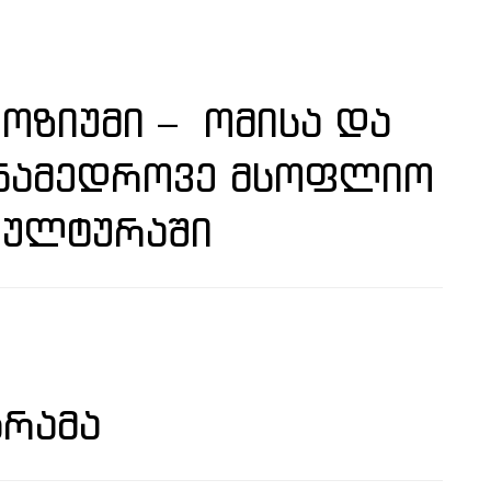
ᲝᲖᲘᲣᲛᲘ – ᲝᲛᲘᲡᲐ ᲓᲐ
ᲐᲜᲐᲛᲔᲓᲠᲝᲕᲔ ᲛᲡᲝᲤᲚᲘᲝ
ᲙᲣᲚᲢᲣᲠᲐᲨᲘ
ᲒᲠᲐᲛᲐ