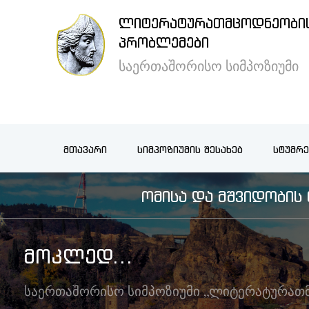
ᲚᲘᲢᲔᲠᲐᲢᲣᲠᲐᲗᲛᲪᲝᲓᲜᲔᲝᲑᲘᲡ
×
ᲞᲠᲝᲑᲚᲔᲛᲔᲑᲘ
საერთაშორისო სიმპოზიუმი
მთავარი
სიმპოზიუმის
ᲛᲗᲐᲕᲐᲠᲘ
ᲡᲘᲛᲞᲝᲖᲘᲣᲛᲘᲡ ᲨᲔᲡᲐᲮᲔᲑ
ᲡᲢᲣᲛᲠᲔ
შესახებ
ᲝᲛᲘᲡᲐ ᲓᲐ ᲛᲨᲕᲘᲓᲝᲑᲘ
სტუმრების
განთავსება
ᲛᲝᲙᲚᲔᲓ...
არქივი
საერთაშორისო სიმპოზიუმი „ლიტერატურათ