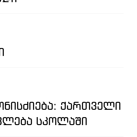
Ი
ᲜᲘᲡᲫᲘᲔᲑᲐ: ᲥᲐᲠᲗᲕᲔᲚᲘ
ᲕᲚᲔᲑᲐ ᲡᲙᲝᲚᲐᲨᲘ