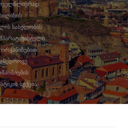
 ყოველწლიურად
თბილისის
ელის სახელობის
ომპარატივისტული
 ორგანიზებით.
ანამედროვე
მპოზიუმის
ატიკის სექცია