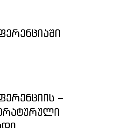
ᲤᲔᲠᲔᲜᲪᲘᲐᲨᲘ
ᲔᲠᲔᲜᲪᲘᲘᲡ –
ᲢᲔᲠᲐᲢᲣᲠᲣᲚᲘ
ᲐᲓᲘ