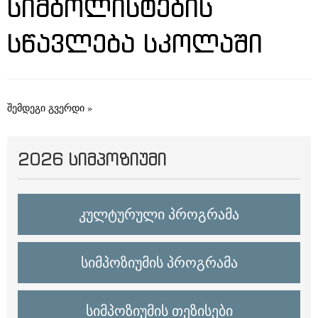
ᲡᲘᲛᲑᲝᲚᲘᲡᲢᲔᲑᲘᲡ
ᲡᲬᲐᲕᲚᲔᲑᲐ ᲡᲙᲝᲚᲐᲨᲘ
შემდეგი გვერდი »
2026 ᲡᲘᲛᲞᲝᲖᲘᲣᲛᲘ
კულტურული პროგრამა
სიმპოზიუმის პროგრამა
სიმპოზიუმის თეზისები