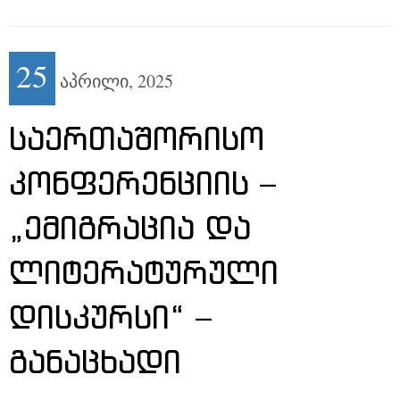
25
აპრილი,
2025
ᲡᲐᲔᲠᲗᲐᲨᲝᲠᲘᲡᲝ
ᲙᲝᲜᲤᲔᲠᲔᲜᲪᲘᲘᲡ –
„ᲔᲛᲘᲒᲠᲐᲪᲘᲐ ᲓᲐ
ᲚᲘᲢᲔᲠᲐᲢᲣᲠᲣᲚᲘ
ᲓᲘᲡᲙᲣᲠᲡᲘ“ –
ᲒᲐᲜᲐᲪᲮᲐᲓᲘ