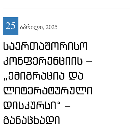
25
აპრილი,
2025
ᲡᲐᲔᲠᲗᲐᲨᲝᲠᲘᲡᲝ
ᲙᲝᲜᲤᲔᲠᲔᲜᲪᲘᲘᲡ –
„ᲔᲛᲘᲒᲠᲐᲪᲘᲐ ᲓᲐ
ᲚᲘᲢᲔᲠᲐᲢᲣᲠᲣᲚᲘ
ᲓᲘᲡᲙᲣᲠᲡᲘ“ –
ᲒᲐᲜᲐᲪᲮᲐᲓᲘ