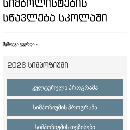
ᲡᲘᲛᲑᲝᲚᲘᲡᲢᲔᲑᲘᲡ
ᲡᲬᲐᲕᲚᲔᲑᲐ ᲡᲙᲝᲚᲐᲨᲘ
შემდეგი გვერდი »
2026 ᲡᲘᲛᲞᲝᲖᲘᲣᲛᲘ
კულტურული პროგრამა
სიმპოზიუმის პროგრამა
სიმპოზიუმის თეზისები