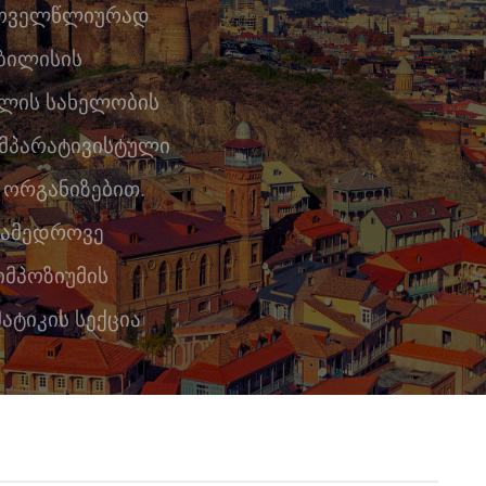
 ყოველწლიურად
თბილისის
ელის სახელობის
ომპარატივისტული
 ორგანიზებით.
ანამედროვე
მპოზიუმის
ატიკის სექცია