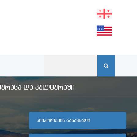
ᲣᲠᲐᲡᲐ ᲓᲐ ᲙᲣᲚᲢᲣᲠᲐᲨᲘ
ᲡᲘᲛᲞᲝᲖᲘᲣᲛᲘᲡ ᲒᲐᲜᲐᲪᲮᲐᲓᲘ