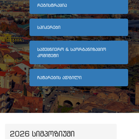
ᲠᲔᲒᲘᲡᲢᲠᲐᲪᲘᲐ
ᲡᲞᲘᲙᲔᲠᲔᲑᲘ
ᲡᲐᲛᲔᲪᲜᲘᲔᲠᲝ & ᲡᲐᲝᲠᲒᲐᲜᲘᲖᲐᲪᲘᲝ
ᲙᲝᲛᲘᲢᲔᲢᲘ
ᲩᲐᲢᲐᲠᲔᲑᲘᲡ ᲐᲓᲒᲘᲚᲘ
2026 ᲡᲘᲛᲞᲝᲖᲘᲣᲛᲘ