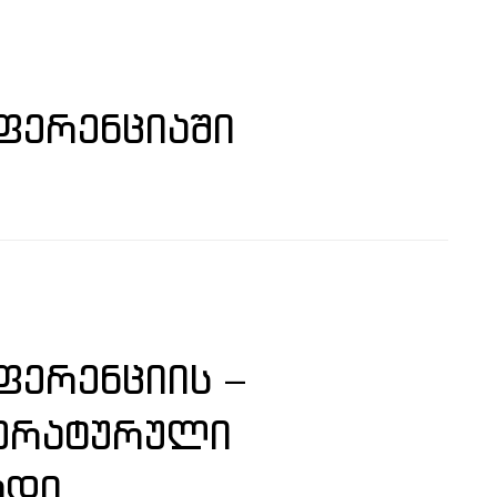
ᲤᲔᲠᲔᲜᲪᲘᲐᲨᲘ
ᲔᲠᲔᲜᲪᲘᲘᲡ –
ᲢᲔᲠᲐᲢᲣᲠᲣᲚᲘ
ᲐᲓᲘ