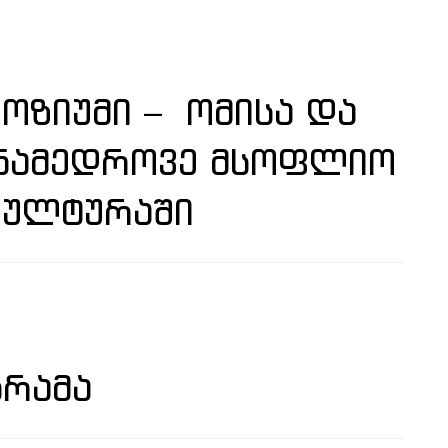
ᲝᲖᲘᲣᲛᲘ – ᲝᲛᲘᲡᲐ ᲓᲐ
ᲐᲜᲐᲛᲔᲓᲠᲝᲕᲔ ᲛᲡᲝᲤᲚᲘᲝ
ᲙᲣᲚᲢᲣᲠᲐᲨᲘ
ᲒᲠᲐᲛᲐ