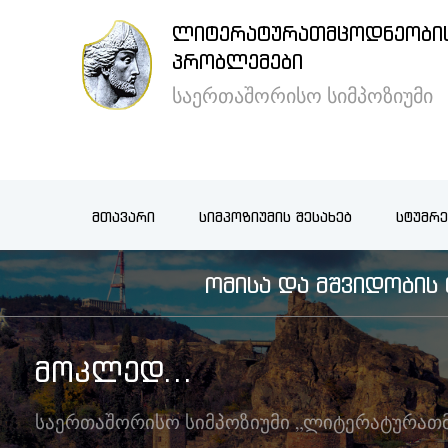
ᲚᲘᲢᲔᲠᲐᲢᲣᲠᲐᲗᲛᲪᲝᲓᲜᲔᲝᲑᲘᲡ
×
ᲞᲠᲝᲑᲚᲔᲛᲔᲑᲘ
საერთაშორისო სიმპოზიუმი
მთავარი
სიმპოზიუმის
ᲛᲗᲐᲕᲐᲠᲘ
ᲡᲘᲛᲞᲝᲖᲘᲣᲛᲘᲡ ᲨᲔᲡᲐᲮᲔᲑ
ᲡᲢᲣᲛᲠᲔ
შესახებ
ᲝᲛᲘᲡᲐ ᲓᲐ ᲛᲨᲕᲘᲓᲝᲑᲘ
სტუმრების
განთავსება
ᲛᲝᲙᲚᲔᲓ...
არქივი
საერთაშორისო სიმპოზიუმი „ლიტერატურათ