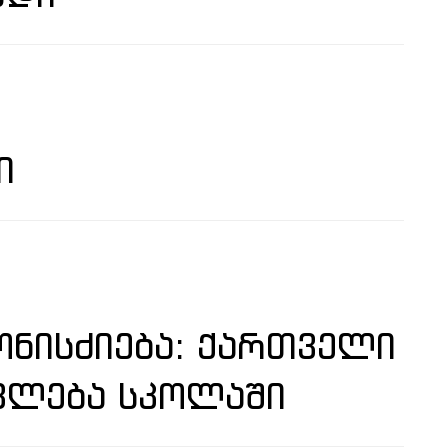
Ი
ᲜᲘᲡᲫᲘᲔᲑᲐ: ᲥᲐᲠᲗᲕᲔᲚᲘ
ᲕᲚᲔᲑᲐ ᲡᲙᲝᲚᲐᲨᲘ