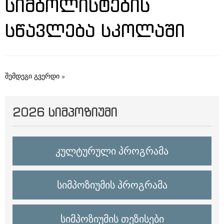
ᲡᲘᲛᲑᲝᲚᲘᲡᲢᲔᲑᲘᲡ
ᲡᲬᲐᲕᲚᲔᲑᲐ ᲡᲙᲝᲚᲐᲨᲘ
შემდეგი გვერდი »
2026 ᲡᲘᲛᲞᲝᲖᲘᲣᲛᲘ
კულტურული პროგრამა
სიმპოზიუმის პროგრამა
სიმპოზიუმის თეზისები