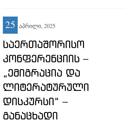
25
აპრილი,
2025
ᲡᲐᲔᲠᲗᲐᲨᲝᲠᲘᲡᲝ
ᲙᲝᲜᲤᲔᲠᲔᲜᲪᲘᲘᲡ –
„ᲔᲛᲘᲒᲠᲐᲪᲘᲐ ᲓᲐ
ᲚᲘᲢᲔᲠᲐᲢᲣᲠᲣᲚᲘ
ᲓᲘᲡᲙᲣᲠᲡᲘ“ –
ᲒᲐᲜᲐᲪᲮᲐᲓᲘ