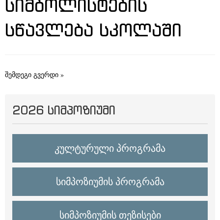
ᲡᲘᲛᲑᲝᲚᲘᲡᲢᲔᲑᲘᲡ
ᲡᲬᲐᲕᲚᲔᲑᲐ ᲡᲙᲝᲚᲐᲨᲘ
შემდეგი გვერდი »
2026 ᲡᲘᲛᲞᲝᲖᲘᲣᲛᲘ
კულტურული პროგრამა
სიმპოზიუმის პროგრამა
სიმპოზიუმის თეზისები