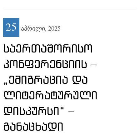
25
აპრილი,
2025
ᲡᲐᲔᲠᲗᲐᲨᲝᲠᲘᲡᲝ
ᲙᲝᲜᲤᲔᲠᲔᲜᲪᲘᲘᲡ –
„ᲔᲛᲘᲒᲠᲐᲪᲘᲐ ᲓᲐ
ᲚᲘᲢᲔᲠᲐᲢᲣᲠᲣᲚᲘ
ᲓᲘᲡᲙᲣᲠᲡᲘ“ –
ᲒᲐᲜᲐᲪᲮᲐᲓᲘ